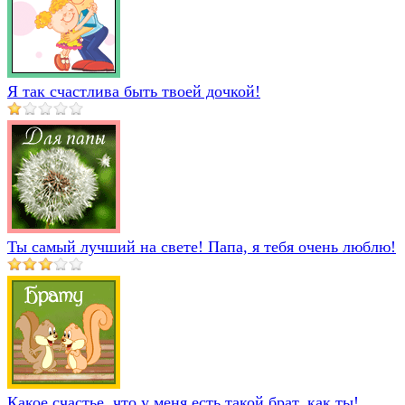
Я так счастлива быть твоей дочкой!
Ты самый лучший на свете! Папа, я тебя очень люблю!
Какое счастье, что у меня есть такой брат, как ты!