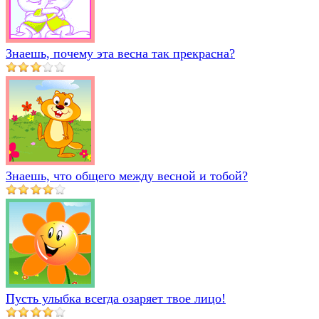
Знаешь, почему эта весна так прекрасна?
Знаешь, что общего между весной и тобой?
Пусть улыбка всегда озаряет твое лицо!