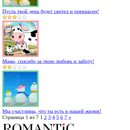
Пусть твой день будет светел и прекрасен!
Мама, спасибо за твою любовь и заботу!
Мы счастливы, что ты есть в нашей жизни!
Страница 1 из 7
1
2
3
4
5
6
7
»