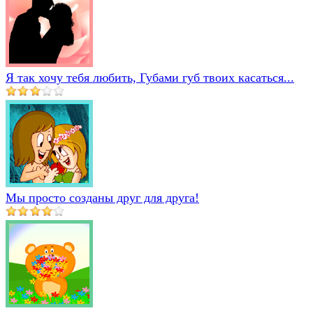
Я так хочу тебя любить, Губами губ твоих касаться...
Мы просто созданы друг для друга!