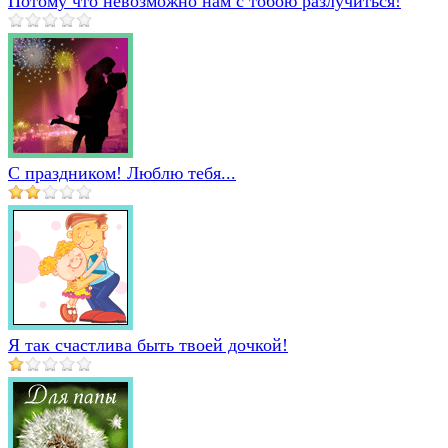
Потому что невозможно нам с тобою разлучиться!
С праздником! Люблю тебя...
Я так счастлива быть твоей дочкой!