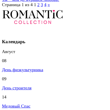
Страница 1 из 4
1
2
3
4
»
Календарь
Август
08
День физкультурника
09
День строителя
14
Медовый Спас