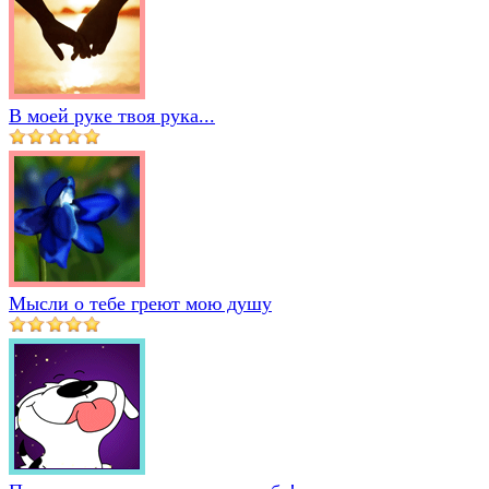
В моей руке твоя рука...
Мысли о тебе греют мою душу