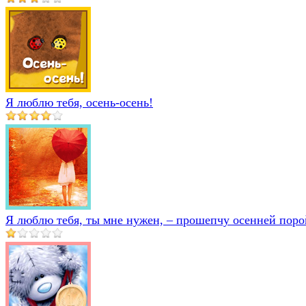
Я люблю тебя, осень-осень!
Я люблю тебя, ты мне нужен, – прошепчу осенней порой